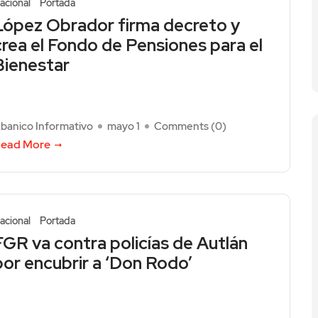
acional
Portada
López Obrador firma decreto y
crea el Fondo de Pensiones para el
Bienestar
banico Informativo
mayo 1
Comments (
0
)
ead More
acional
Portada
FGR va contra policías de Autlán
por encubrir a ‘Don Rodo’