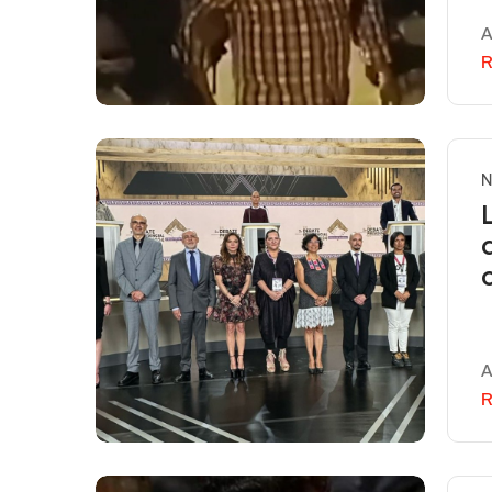
A
R
N
A
R