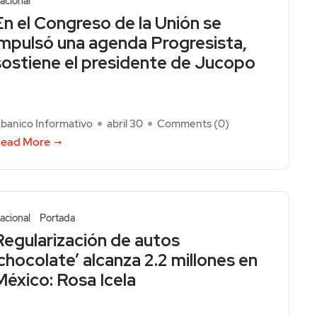
acional
En el Congreso de la Unión se
impulsó una agenda Progresista,
sostiene el presidente de Jucopo
banico Informativo
abril 30
Comments (
0
)
ead More
acional
Portada
Regularización de autos
‘chocolate’ alcanza 2.2 millones en
México: Rosa Icela