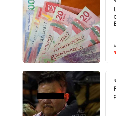
N
A
R
N