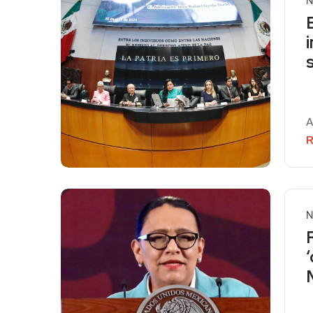
N
A
R
N