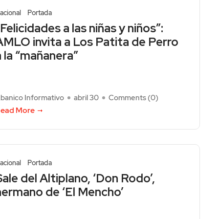
acional
Portada
“Felicidades a las niñas y niños”:
AMLO invita a Los Patita de Perro
a la “mañanera”
banico Informativo
abril 30
Comments (
0
)
ead More
acional
Portada
Sale del Altiplano, ‘Don Rodo’,
hermano de ‘El Mencho’