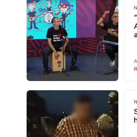
N
A
R
N