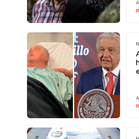
A
R
N
A
R