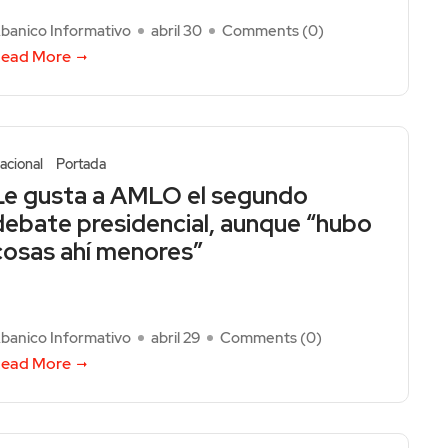
banico Informativo
abril 30
Comments (
0
)
ead More
acional
Portada
Le gusta a AMLO el segundo
debate presidencial, aunque “hubo
cosas ahí menores”
banico Informativo
abril 29
Comments (
0
)
ead More