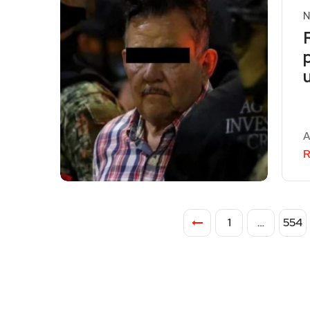
N
A
R
1
…
554