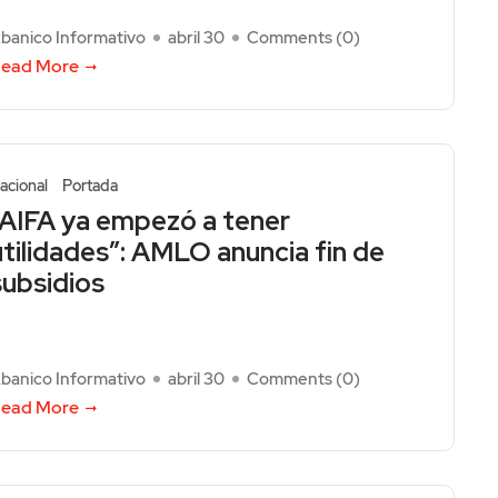
banico Informativo
abril 30
Comments (
0
)
ead More
acional
Portada
“AIFA ya empezó a tener
utilidades”: AMLO anuncia fin de
subsidios
banico Informativo
abril 30
Comments (
0
)
ead More