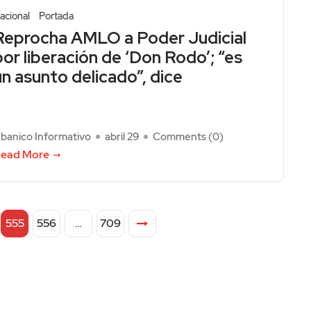
acional
Portada
Reprocha AMLO a Poder Judicial
por liberación de ‘Don Rodo’; “es
un asunto delicado”, dice
banico Informativo
abril 29
Comments (
0
)
ead More
555
556
…
709