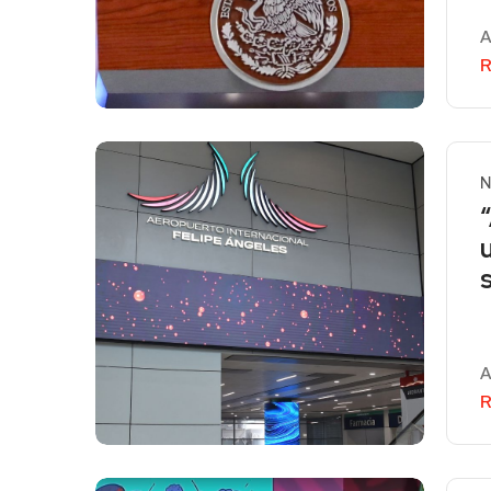
A
R
N
A
R