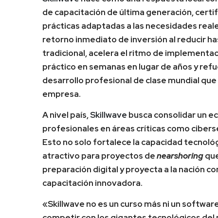
de capacitación de última generación, certi
prácticas adaptadas a las necesidades reale
retorno inmediato de inversión al reducir ha
tradicional, acelera el ritmo de implementac
práctico en semanas en lugar de años y refue
desarrollo profesional de clase mundial que
empresa.
A nivel país,
Skillwave
busca consolidar un ec
profesionales en áreas críticas como ciberseg
Esto no solo fortalece la capacidad tecnoló
atractivo para proyectos de
nearshoring
que
preparación digital y proyecta a la nación c
capacitación innovadora.
«Skillwave no es un curso más ni un softwa
competir con los gigantes tecnológicos de