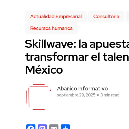
Actualidad Empresarial
Consultoría
Recursos humanos
Skillwave: la apues
transformar el tale
México
Abanico Informativo
septiembre 29, 2025
3 min read
Facebook
Mastodon
Email
Compartir