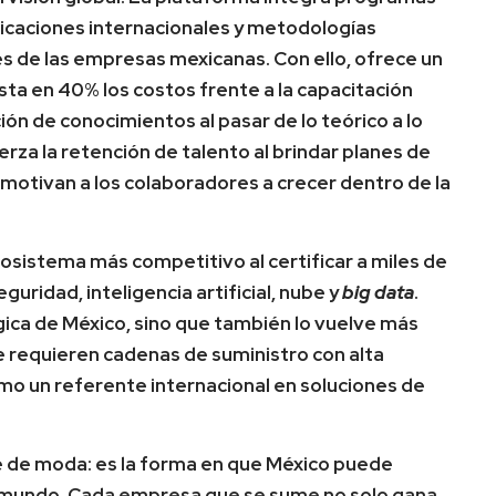
ficaciones internacionales y metodologías
s de las empresas mexicanas. Con ello, ofrece un
sta en 40% los costos frente a la capacitación
ión de conocimientos al pasar de lo teórico a lo
rza la retención de talento al brindar planes de
 motivan a los colaboradores a crecer dentro de la
osistema más competitivo al certificar a miles de
uridad, inteligencia artificial, nube y
big data
.
gica de México, sino que también lo vuelve más
 requieren cadenas de suministro con alta
omo un referente internacional en soluciones de
re de moda: es la forma en que México puede
l mundo. Cada empresa que se sume no solo gana