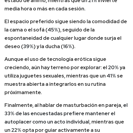
estado de ánimo, mientras que un
21%
invierte
media hora o más en cada sesión.
El espacio preferido sigue siendo la comodidad de
la cama o el sofá (
45%
), seguido de la
espontaneidad de cualquier lugar donde surja el
deseo (
39%
) y la ducha (
16%
).
Aunque el uso de tecnología erótica sigue
creciendo, aún hay terreno por explorar: el
20%
ya
utiliza juguetes sexuales, mientras que un
41%
se
muestra abierta a integrarlos en su rutina
próximamente.
Finalmente, al hablar de masturbación en pareja
, el
33% de las encuestadas prefiere mantener el
autoplacer como un acto individual,
mientras que
un
22%
opta por guiar activamente a su