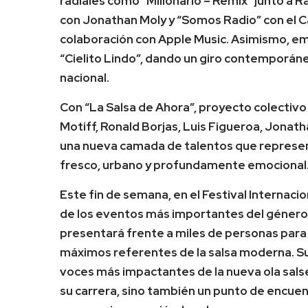
radiales como “Millonario – Remix” junto a 
con Jonathan Moly y “Somos Radio” con el Ca
colaboración con Apple Music. Asimismo, emo
“Cielito Lindo”, dando un giro contemporáne
nacional.
Con “La Salsa de Ahora”, proyecto colectivo
Motiff, Ronald Borjas, Luis Figueroa, Jonat
una nueva camada de talentos que representa
fresco, urbano y profundamente emocional
Este fin de semana, en el Festival Internaci
de los eventos más importantes del género 
presentará frente a miles de personas para
máximos referentes de la salsa moderna. Su
voces más impactantes de la nueva ola sals
su carrera, sino también un punto de encuen