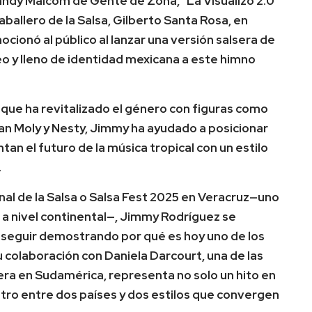
Randy Malcom de Gente de Zona, “La Visualizo 2.0”
ballero de la Salsa, Gilberto Santa Rosa, en
cionó al público al lanzar una versión salsera de
o y lleno de identidad mexicana a este himno
 que ha revitalizado el género con figuras como
han Moly y Nesty, Jimmy ha ayudado a posicionar
n el futuro de la música tropical con un estilo
.
onal de la Salsa o Salsa Fest 2025 en Veracruz—uno
a nivel continental—, Jimmy Rodríguez se
 seguir demostrando por qué es hoy uno de los
 colaboración con Daniela Darcourt, una de las
era en Sudamérica, representa no solo un hito en
tro entre dos países y dos estilos que convergen