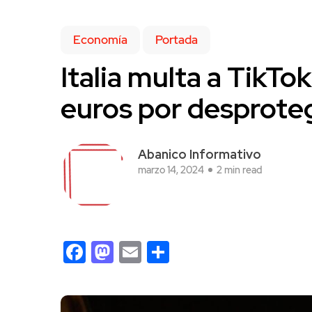
Economía
Portada
Italia multa a TikTo
euros por desprote
Abanico Informativo
marzo 14, 2024
2 min read
Facebook
Mastodon
Email
Compartir