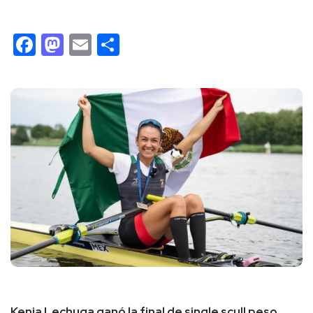
Facebook
Mastodon
Email
Compartir
Kenia Lechuga ganó la final de single scull peso