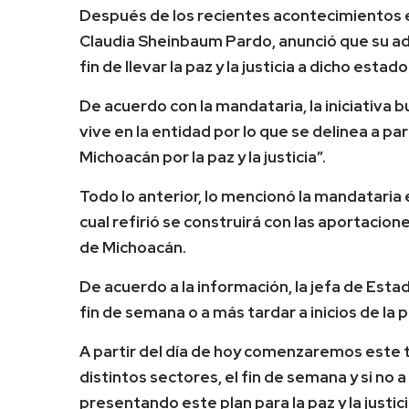
Después de los recientes acontecimientos e
Claudia Sheinbaum Pardo, anunció que su adm
fin de llevar la paz y la justicia a dicho estado
De acuerdo con la mandataria, la iniciativa b
vive en la entidad por lo que se delinea a p
Michoacán por la paz y la justicia”.
Todo lo anterior, lo mencionó la mandataria
cual refirió se construirá con las aportacio
de Michoacán.
De acuerdo a la información, la jefa de Esta
fin de semana o a más tardar a inicios de la
A partir del día de hoy comenzaremos este 
distintos sectores, el fin de semana y si no 
presentando este plan para la paz y la justic