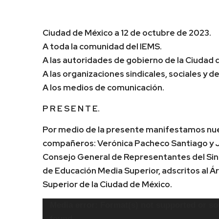
Ciudad de México a 12 de octubre de 2023.
A toda la comunidad del IEMS.
A las autoridades de gobierno de la Ciudad 
A las organizaciones sindicales, sociales y
A los medios de comunicación.
P R E S E N T E.
Por medio de la presente manifestamos nuest
compañeros: Verónica Pacheco Santiago y 
Consejo General de Representantes del Sind
de Educación Media Superior, adscritos al Á
Superior de la Ciudad de México.
Reproductor
Media error: Format(s) not supported or so
de
found