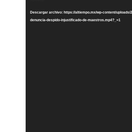
vídeo
Descargar archivo: https://altiempo.mx/wp-content/uploads
denuncia-despido-injustificado-de-maestros.mp4?_=1